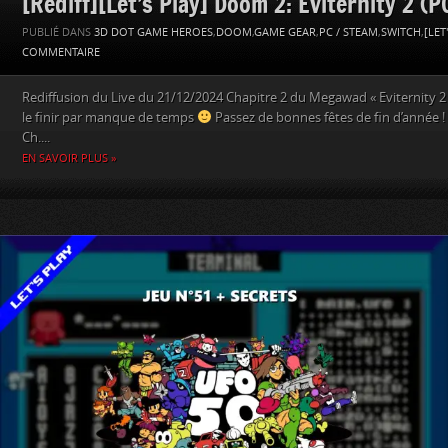
[Rediff][Let’s Play] Doom 2: Eviternity 2 (P
PUBLIÉ DANS
3D DOT GAME HEROES
,
DOOM
,
GAME GEAR
,
PC / STEAM
,
SWITCH
,
[LET
COMMENTAIRE
Rediffusion du Live du 21/12/2024 Chapitre 2 du Megawad « Eviternity 2 
le finir par manque de temps
Passez de bonnes fêtes de fin d’année ! 
Ch....
EN SAVOIR PLUS »