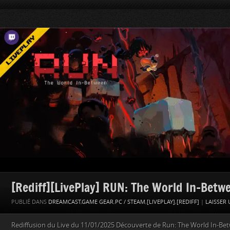
[Rediff][LivePlay] RUN: The World In-Betw
PUBLIÉ DANS
DREAMCAST
,
GAME GEAR
,
PC / STEAM
,
[LIVEPLAY]
,
[REDIFF]
|
LAISSER
Rediffusion du Live du 11/01/2025 Découverte de Run: The World In-Be