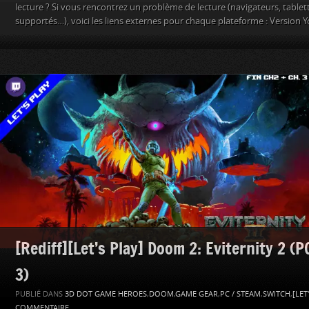
lecture ? Si vous rencontrez un problème de lecture (navigateurs, table
supportés…), voici les liens externes pour chaque plateforme : Version 
[Rediff][Let’s Play] Doom 2: Eviternity 2 (P
3)
PUBLIÉ DANS
3D DOT GAME HEROES
,
DOOM
,
GAME GEAR
,
PC / STEAM
,
SWITCH
,
[LET
COMMENTAIRE