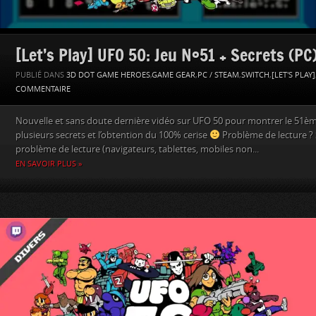
[Let’s Play] UFO 50: Jeu N°51 + Secrets (PC
PUBLIÉ DANS
3D DOT GAME HEROES
,
GAME GEAR
,
PC / STEAM
,
SWITCH
,
[LET'S PLAY]
COMMENTAIRE
Nouvelle et sans doute dernière vidéo sur UFO 50 pour montrer le 51èm
plusieurs secrets et l’obtention du 100% cerise
Problème de lecture ? 
problème de lecture (navigateurs, tablettes, mobiles non...
EN SAVOIR PLUS »