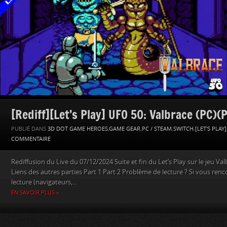
[Rediff][Let’s Play] UFO 50: Valbrace (PC)(P
PUBLIÉ DANS
3D DOT GAME HEROES
,
GAME GEAR
,
PC / STEAM
,
SWITCH
,
[LET'S PLAY]
COMMENTAIRE
Rediffusion du Live du 07/12/2024 Suite et fin du Let’s Play sur le jeu Va
Liens des autres parties Part 1 Part 2 Problème de lecture ? Si vous re
lecture (navigateurs,...
EN SAVOIR PLUS »