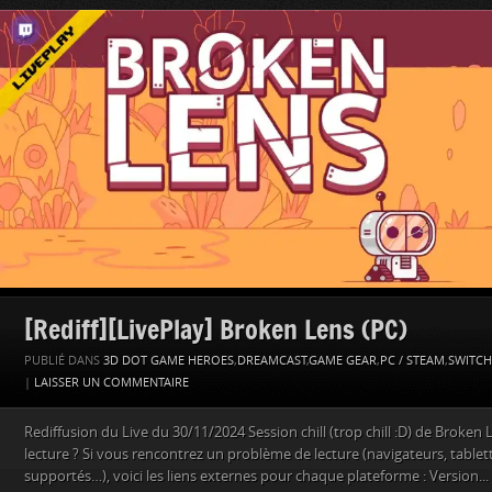
[Rediff][LivePlay] Broken Lens (PC)
PUBLIÉ DANS
3D DOT GAME HEROES
,
DREAMCAST
,
GAME GEAR
,
PC / STEAM
,
SWITCH
|
LAISSER UN COMMENTAIRE
Rediffusion du Live du 30/11/2024 Session chill (trop chill :D) de Broken
lecture ? Si vous rencontrez un problème de lecture (navigateurs, table
supportés…), voici les liens externes pour chaque plateforme : Version...