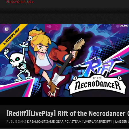
EN SAVOIR PLUS »
[Rediff][LivePlay] Rift of the Necrodancer
PUBLIÉ DANS
DREAMCAST
,
GAME GEAR
,
PC / STEAM
,
[LIVEPLAY]
,
[REDIFF]
|
LAISSER