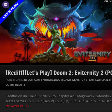
[Rediff][Let’s Play] Doom 2: Eviternity 2 (P
PUBLIÉ DANS
3D DOT GAME HEROES
,
DOOM
,
GAME GEAR
,
PC / STEAM
,
SWITCH
,
[LET
COMMENTAIRE
Rediffusion du Live du 11/01/2025 Chapitre 4 du Megawad « Eviternity 2
autres parties Ch. 1 Ch. 2 (Début) Ch. 2 (Fin) + Ch. 3 Ch. 4 Ch. 5 Ch. 6 (Déb
EN SAVOIR PLUS »