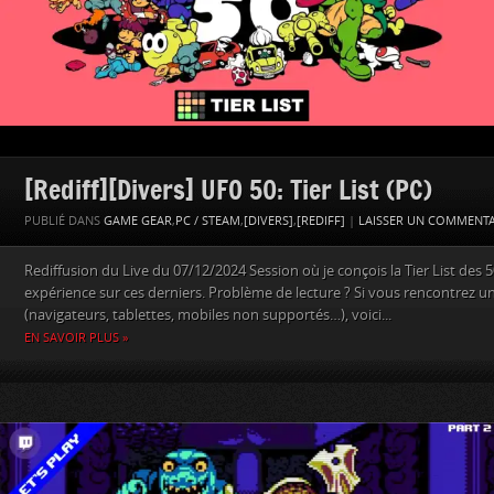
[Rediff][Divers] UFO 50: Tier List (PC)
PUBLIÉ DANS
GAME GEAR
,
PC / STEAM
,
[DIVERS]
,
[REDIFF]
|
LAISSER UN COMMENTA
Rediffusion du Live du 07/12/2024 Session où je conçois la Tier List des
expérience sur ces derniers. Problème de lecture ? Si vous rencontrez u
(navigateurs, tablettes, mobiles non supportés…), voici...
EN SAVOIR PLUS »