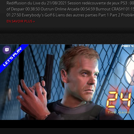
Rediffusion du Live du 21/08/2021 Session redécouverte de jeux PS3 : 0
of Despair 00:38:50 Outrun Online Arcade 00:54:59 Burnout CRASH! 01:15
01:27:50 Everybody’s Golf 6 Liens des autres parties Part 1 Part 2 Problè
EN SAVOIR PLUS »