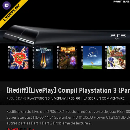
[Rediff][LivePlay] Compil Playstation 3 (Par
PUBLIÉ DANS
PLAYSTATION 3
,
[LIVEPLAY]
,
[REDIFF]
|
LAISSER UN COMMENTAIRE
Rediffusion du Live du 21/08/2021 Session redécouverte de jeux PS3 : 00
Super Stardust HD 00:44:54 Spelunker HD 01:05:03 Flower 01:21:51 3D 
autres parties Part 1 Part 2 Problème de lecture ?...
EN SAVOIR PLUS »