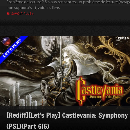
Problème de lecture ? Si vous rencontrez un problème de lecture (naviga
non supportés…), voici les liens...
EN SAVOIR PLUS »
[Rediff][Let’s Play] Castlevania: Symphony
(PS1)(Part 6/6)