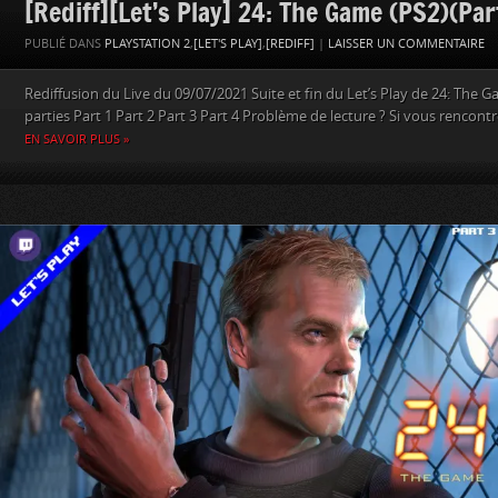
[Rediff][Let’s Play] 24: The Game (PS2)(Par
PUBLIÉ DANS
PLAYSTATION 2
,
[LET'S PLAY]
,
[REDIFF]
|
LAISSER UN COMMENTAIRE
Rediffusion du Live du 09/07/2021 Suite et fin du Let’s Play de 24: The G
parties Part 1 Part 2 Part 3 Part 4 Problème de lecture ? Si vous rencont
EN SAVOIR PLUS »