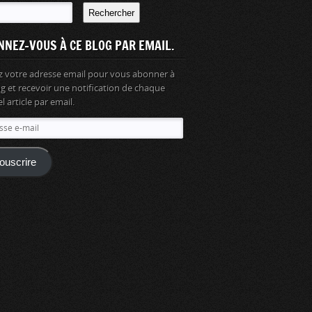
Rechercher
NNEZ-VOUS À CE BLOG PAR EMAIL.
z votre adresse email pour vous abonner à
og et recevoir une notification de chaque
 article par email.
se
ouscrire