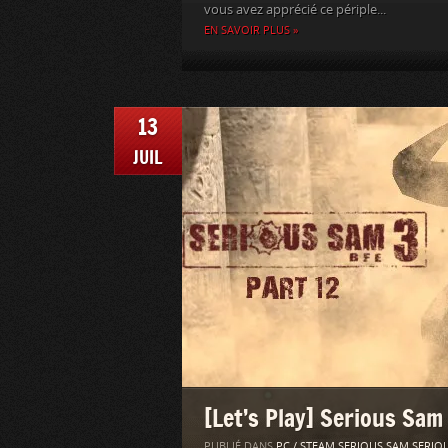
vous avez apprécié ce périple...
EN SAVOIR PLUS »
13
JUIL
[Let’s Play] Serious Sam
PUBLIÉ DANS
PC / STEAM
,
SERIOUS SAM
,
SERIOU