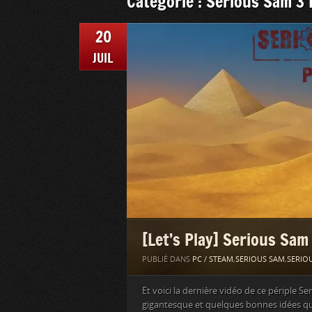
Catégorie : Serious Sam 3
20
JUIL
[Let’s Play] Serious Sam
PUBLIÉ DANS
PC / STEAM
,
SERIOUS SAM
,
SERIOU
Et voici la dernière vidéo de ce périple 
gigantesque et quelques bonnes idées qui 