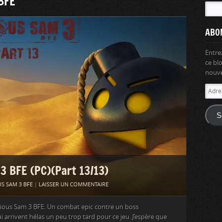
 BFE
ABO
Entre
ce bl
nouvel
Adres
e-
mail
S
 3 BFE (PC)(Part 13/13)
S SAM 3 BFE
|
LAISSER UN COMMENTAIRE
Serious Sam 3 BFE. Un combat epic contre un boss
arrivent hélas un peu trop tard pour ce jeu. J’espère que