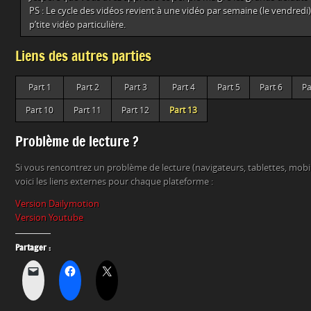
PS : Le cycle des vidéos revient à une vidéo par semaine (le vendredi)
p’tite vidéo particulière.
Liens des autres parties
Part 1
Part 2
Part 3
Part 4
Part 5
Part 6
Pa
Part 10
Part 11
Part 12
Part 13
Problème de lecture ?
Si vous rencontrez un problème de lecture (navigateurs, tablettes, mob
voici les liens externes pour chaque plateforme :
Version Dailymotion
Version Youtube
Partager :