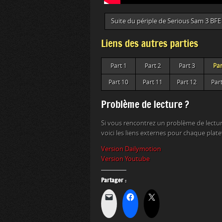
Suite du périple de Serious Sam 3 BFE
Liens des autres parties
Part 1
Part 2
Part 3
Par
Part 10
Part 11
Part 12
Par
Problème de lecture ?
Si vous rencontrez un problème de lectur
voici les liens externes pour chaque plat
Version Dailymotion
Version Youtube
Partager :