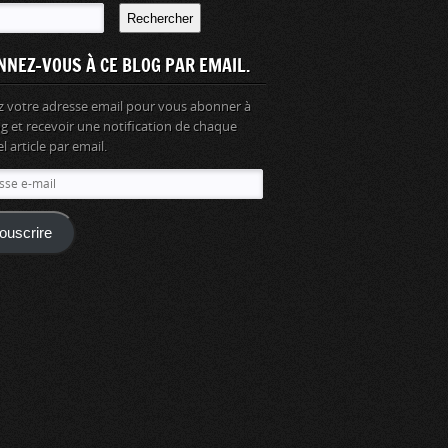
Rechercher
NNEZ-VOUS À CE BLOG PAR EMAIL.
z votre adresse email pour vous abonner à
og et recevoir une notification de chaque
 article par email.
se
ouscrire