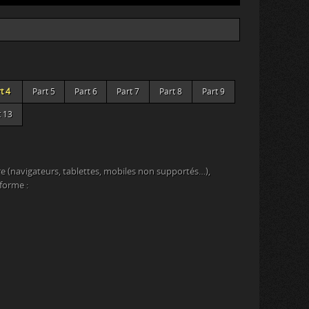
t 4
Part 5
Part 6
Part 7
Part 8
Part 9
t 13
e (navigateurs, tablettes, mobiles non supportés…),
eforme :