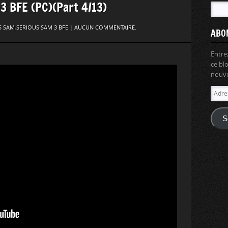
 3 BFE (PC)(Part 4/13)
S SAM
,
SERIOUS SAM 3 BFE
|
AUCUN COMMENTAIRE.
ABO
Entre
ce bl
nouvel
Adres
e-
mail
S