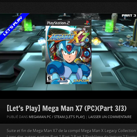
[Let’s Play] Mega Man X7 (PC)(Part 3/3)
PUBLIÉ DANS
MEGAMAN
,
PC / STEAM
,
[LET'S PLAY]
|
LAISSER UN COMMENTAIRE
Suite et fin de Mega Man X7 de la compil Mega Man X Legacy Collection 2
Liens des autres parties Part 1 Part 2 Part 3 Problème de lecture ? Si v