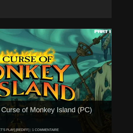
he Curse of Monkey Island (PC)
ET'S PLAY]
,
[REDIFF]
|
1 COMMENTAIRE