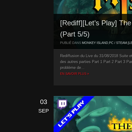
[Rediff][Let’s Play] T
(Part 5/5)
PUBLIÉ DANS
MONKEY ISLAND
,
PC / STEAM
,
[L
Rediffusion du Live du 31/08/2018 Suite
des autres parties Part 1 Part 2 Part 3 Pa
problème de...
EN SAVOIR PLUS »
03
SEP