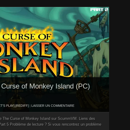
he Curse of Monkey Island (PC)
ET'S PLAY]
,
[REDIFF]
|
LAISSER UN COMMENTAIRE
 de The Curse of Monkey Island sur ScummVM. Liens des
4 Part 5 Problème de lecture ? Si vous rencontrez un problème