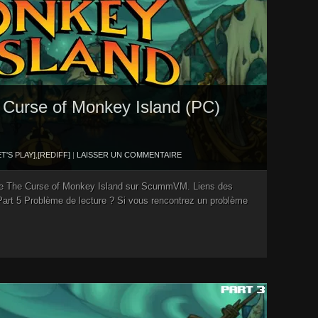
he Curse of Monkey Island (PC)
ET'S PLAY]
,
[REDIFF]
|
LAISSER UN COMMENTAIRE
 de The Curse of Monkey Island sur ScummVM. Liens des
4 Part 5 Problème de lecture ? Si vous rencontrez un problème