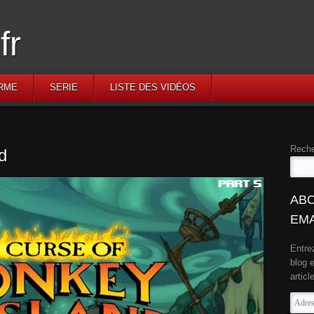
RME
SERIE
LISTE DES VIDÉOS
Reche
d
ABO
EMA
Entre
blog 
articl
Adres
e-