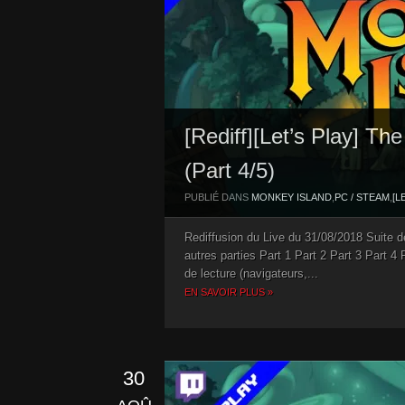
[Rediff][Let’s Play] T
(Part 4/5)
PUBLIÉ DANS
MONKEY ISLAND
,
PC / STEAM
,
[L
Rediffusion du Live du 31/08/2018 Suite
autres parties Part 1 Part 2 Part 3 Part 
de lecture (navigateurs,...
EN SAVOIR PLUS »
30