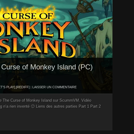
he Curse of Monkey Island (PC)
ET'S PLAY]
,
[REDIFF]
|
LAISSER UN COMMENTAIRE
 de The Curse of Monkey Island sur ScummVM. Vidéo
n’a rien inventé 🙂 Liens des autres parties Part 1 Part 2