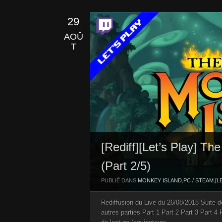
29
AOÛ
T
[Rediff][Let’s Play] T
(Part 2/5)
PUBLIÉ DANS
MONKEY ISLAND
,
PC / STEAM
,
[L
Rediffusion du Live du 26/08/2018 Suite
autres parties Part 1 Part 2 Part 3 Part 