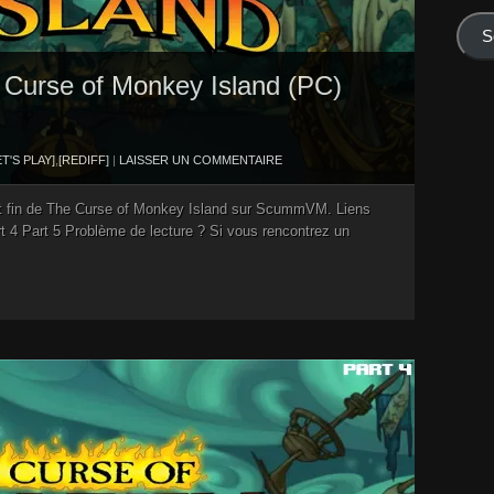
mail
S
he Curse of Monkey Island (PC)
ET'S PLAY]
,
[REDIFF]
|
LAISSER UN COMMENTAIRE
 et fin de The Curse of Monkey Island sur ScummVM. Liens
rt 4 Part 5 Problème de lecture ? Si vous rencontrez un