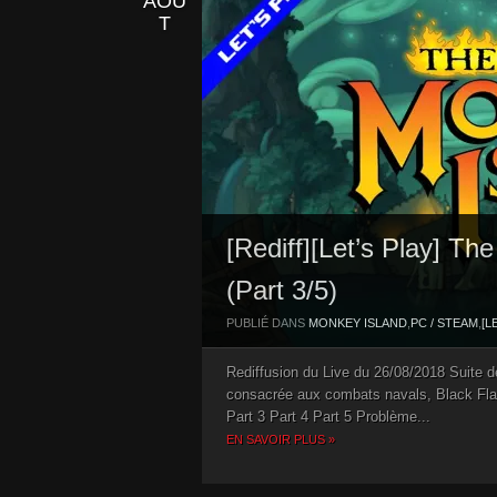
AOÛ
T
[Rediff][Let’s Play] T
(Part 3/5)
PUBLIÉ DANS
MONKEY ISLAND
,
PC / STEAM
,
[L
Rediffusion du Live du 26/08/2018 Suite
consacrée aux combats navals, Black Flag 
Part 3 Part 4 Part 5 Problème...
EN SAVOIR PLUS »