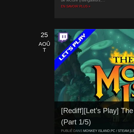
de lecture (navigateurs,...
EN SAVOIR PLUS »
25
AOÛ
T
[Rediff][Let’s Play] T
(Part 1/5)
PUBLIÉ DANS
MONKEY ISLAND
,
PC / STEAM
,
[L