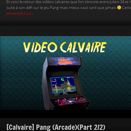
Et voici le retour des vidéos calvaires que l’on s’envoie entre Julien-34 et m
suite à son défi sur le jeu Pang mais mieux vaut tard que jamais
Cette 
EN SAVOIR PLUS »
[Calvaire] Pang (Arcade)(Part 2/2)