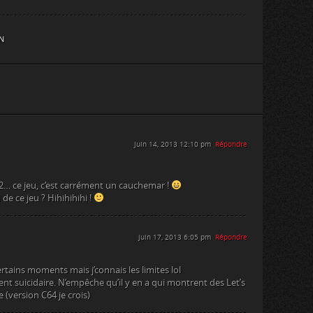
N
juin 14, 2013 12:10 pm
Répondre
… ce jeu, c’est carrément un cauchemar !
 de ce jeu ? Hihihihihi !
juin 17, 2013 6:05 pm
Répondre
ertains moments mais j’connais les limites lol
ent suicidaire. N’empêche qu’il y en a qui montrent des Let’s
 (version C64 je crois)