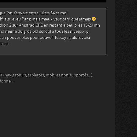
que l’on s’envoie entre Julien-34 et moi.
 défi sur le jeu Pang mais mieux vaut tard que jamais
uldron 2 sur Amstrad CPC en restant à peu près 15-20 mn
uand même du gros old school à tous les niveaux ;p
 en pouvez plus pour pouvoir l’essayer, alors voici
isir :
e (navigateurs, tablettes, mobiles non supportés…),
eforme :