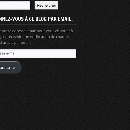
Rechercher
NNEZ-VOUS À CE BLOG PAR EMAIL.
z votre adresse email pour vous abonner à
og et recevoir une notification de chaque
 article par email.
se
ouscrire