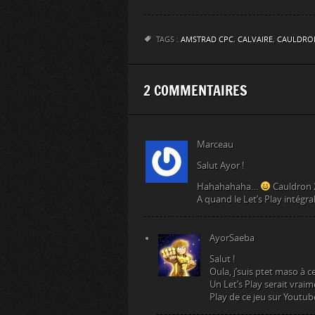
TAGS :
AMSTRAD CPC
,
CALVAIRE
,
CAULDRO
2 COMMENTAIRES
Marceau
Salut Ayor !
Hahahahaha…
Cauldron 2
A quand le Let’s Play intégral
AyorSaeba
Salut !
Oula, j’suis ptet maso à c
Un Let’s Play serait vraim
Play de ce jeu sur Youtube