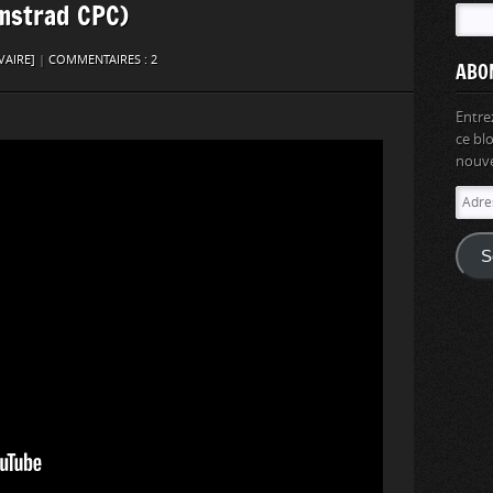
Amstrad CPC)
VAIRE]
|
COMMENTAIRES : 2
ABO
Entre
ce bl
nouvel
Adres
e-
mail
S