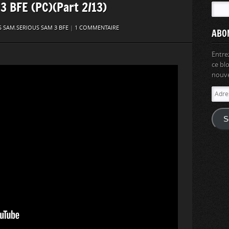
 3 BFE (PC)(Part 2/13)
S SAM
,
SERIOUS SAM 3 BFE
|
1 COMMENTAIRE
ABO
Entre
ce bl
nouvel
Adres
e-
mail
S