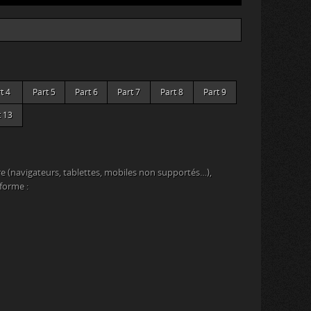
t 4
Part 5
Part 6
Part 7
Part 8
Part 9
t 13
e (navigateurs, tablettes, mobiles non supportés…),
eforme :