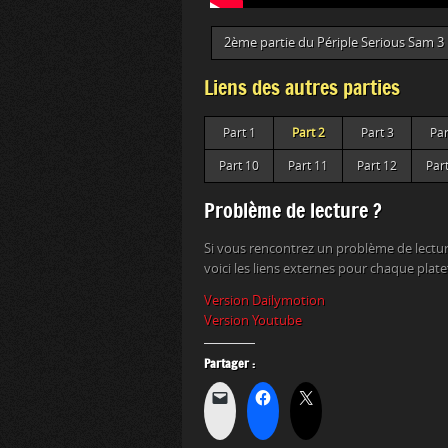
2ème partie du Périple Serious Sam 3
Liens des autres parties
Part 1
Part 2
Part 3
Par
Part 10
Part 11
Part 12
Par
Problème de lecture ?
Si vous rencontrez un problème de lectur
voici les liens externes pour chaque plat
Version Dailymotion
Version Youtube
Partager :