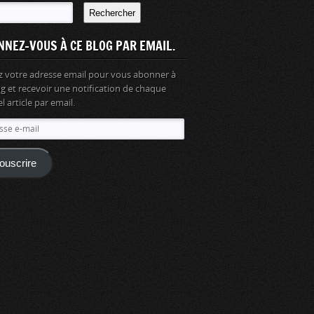
Rechercher
NNEZ-VOUS À CE BLOG PAR EMAIL.
z votre adresse email pour vous abonner à
og et recevoir une notification de chaque
 article par email.
se
ouscrire