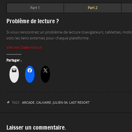
Part 1
Part 2
Problème de lecture ?
Si vous rencontrez un problème de lecture (navigateurs, tablettes, mob
voici les liens externes pour chaque plateforme :
Version Dailymotion
Partager :
TAGS :
ARCADE
,
CALVAIRE
,
JULIEN-34
,
LAST RESORT
Laisser un commentaire.