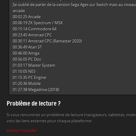
J’ai oublié de parler de la version Sega Ages sur Switch mais au niveau 
arcade.
00:02:25 Arcade
00:06:19 ZX Spectrum / MSX
00:15:14 Commodore 64
00:23:45 Amstrad CPC
00:30:11 Amstrad CPC (Remaster 2020)
00:36:49 Atari ST
00:46:00 Amiga
00:56:05 PC Dos
01:03:17 Master System
01:10:05 NES
01:15:35 PC Engine
01:20:36 Mobile
01:27:38 Megadrive (2018)
Problème de lecture ?
Si vous rencontrez un problème de lecture (navigateurs, tablettes, mob
voici les liens externes pour chaque plateforme :
Version Youtube