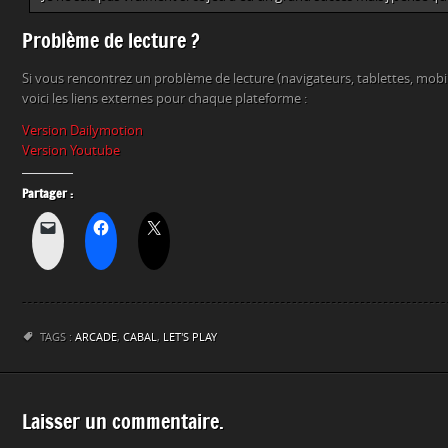
Problème de lecture ?
Si vous rencontrez un problème de lecture (navigateurs, tablettes, mob
voici les liens externes pour chaque plateforme :
Version Dailymotion
Version Youtube
Partager :
TAGS :
ARCADE
,
CABAL
,
LET'S PLAY
Laisser un commentaire.