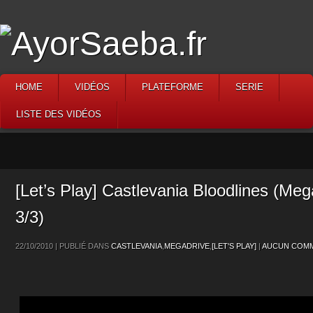
HOME
VIDÉOS
PLATEFORME
SERIE
LISTE DES VIDÉOS
[Let’s Play] Castlevania Bloodlines (Meg
3/3)
22/10/2010 | PUBLIÉ DANS
CASTLEVANIA
,
MEGADRIVE
,
[LET'S PLAY]
|
AUCUN COMM