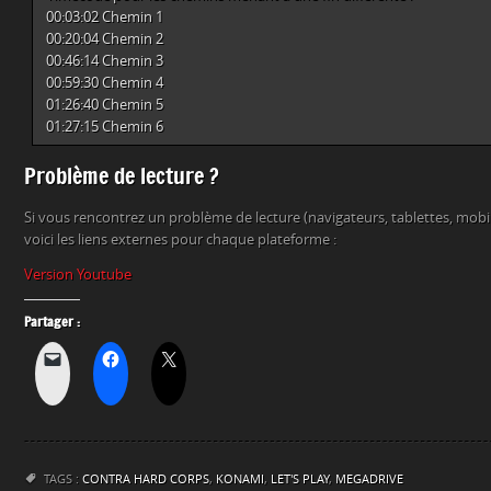
00:03:02 Chemin 1
00:20:04 Chemin 2
00:46:14 Chemin 3
00:59:30 Chemin 4
01:26:40 Chemin 5
01:27:15 Chemin 6
Problème de lecture ?
Si vous rencontrez un problème de lecture (navigateurs, tablettes, mob
voici les liens externes pour chaque plateforme :
Version Youtube
Partager :
TAGS :
CONTRA HARD CORPS
,
KONAMI
,
LET'S PLAY
,
MEGADRIVE