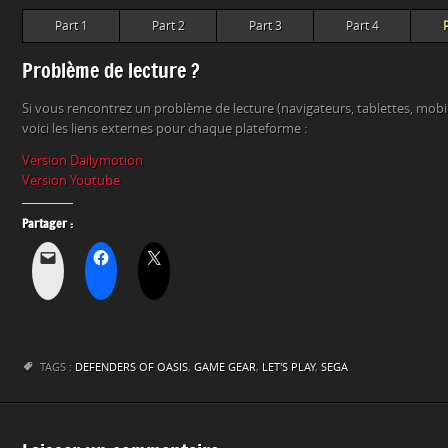
Part 1
Part 2
Part 3
Part 4
Problème de lecture ?
Si vous rencontrez un problème de lecture (navigateurs, tablettes, mob
voici les liens externes pour chaque plateforme :
Version Dailymotion
Version Youtube
Partager :
TAGS :
DEFENDERS OF OASIS
,
GAME GEAR
,
LET'S PLAY
,
SEGA