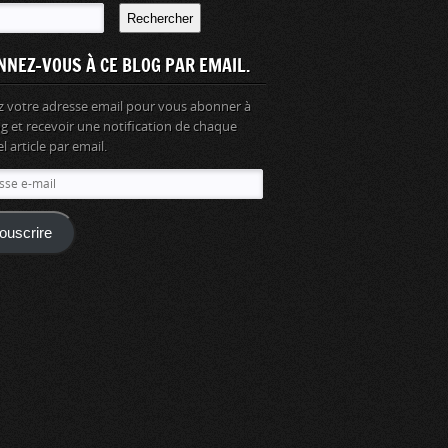
Rechercher
NNEZ-VOUS À CE BLOG PAR EMAIL.
z votre adresse email pour vous abonner à
og et recevoir une notification de chaque
 article par email.
se
ouscrire