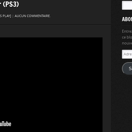
r (PS3)
'S PLAY]
|
AUCUN COMMENTAIRE.
ABO
Entre
ce bl
nouvel
Adres
e-
mail
S