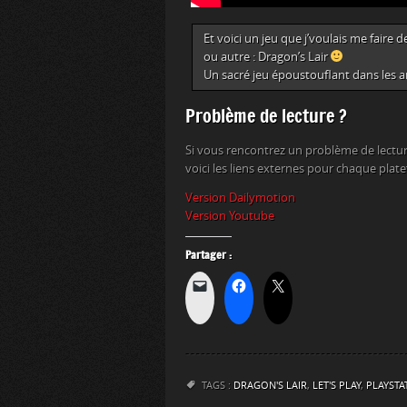
Et voici un jeu que j’voulais me fair
ou autre : Dragon’s Lair
Un sacré jeu époustouflant dans les a
Problème de lecture ?
Si vous rencontrez un problème de lectur
voici les liens externes pour chaque plat
Version Dailymotion
Version Youtube
Partager :
TAGS :
DRAGON'S LAIR
,
LET'S PLAY
,
PLAYSTA