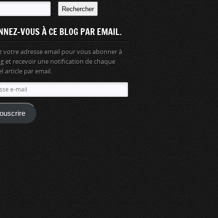
Rechercher
NNEZ-VOUS À CE BLOG PAR EMAIL.
z votre adresse email pour vous abonner à
og et recevoir une notification de chaque
 article par email.
se
ouscrire