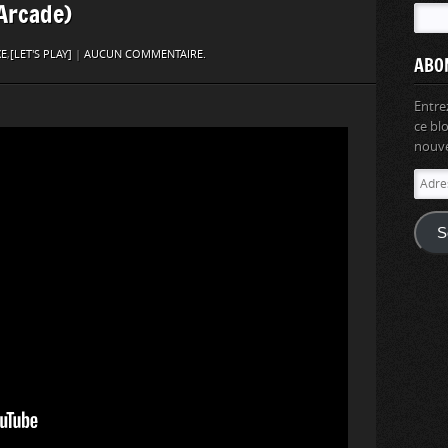
(Arcade)
XE
,
[LET'S PLAY]
|
AUCUN COMMENTAIRE.
ABO
Entre
ce bl
nouvel
Adres
e-
mail
S