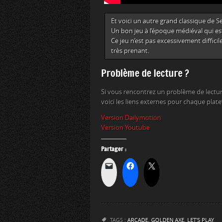
Et voici un autre grand classique de S
Un bon jeu à l’époque médiéval qui est 
Ce jeu n’est pas excessivement diffici
très prenant.
Problème de lecture ?
Si vous rencontrez un problème de lectur
voici les liens externes pour chaque plat
Version Dailymotion
Version Youtube
Partager :
TAGS :
ARCADE
,
GOLDEN AXE
,
LET'S PLAY