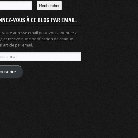
Rechercher
NNEZ-VOUS À CE BLOG PAR EMAIL.
z votre adresse email pour vous abonner à
og et recevoir une notification de chaque
 article par email.
se
ouscrire