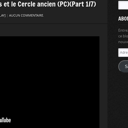
s et le Cercle ancien (PC)(Part 1/7)
LAY]
|
AUCUN COMMENTAIRE.
ABO
Entre
ce bl
nouvel
Adres
e-
mail
S