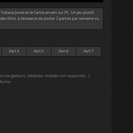
’Indiana Jones et le Cercle ancien sur PC. Un jeu plutôt
es films :p J’essaierai de poster 2 parties par semaine vu
Part 4
Part 5
Part 6
Part 7
e (navigateurs, tablettes, mobiles non supportés…),
eforme :