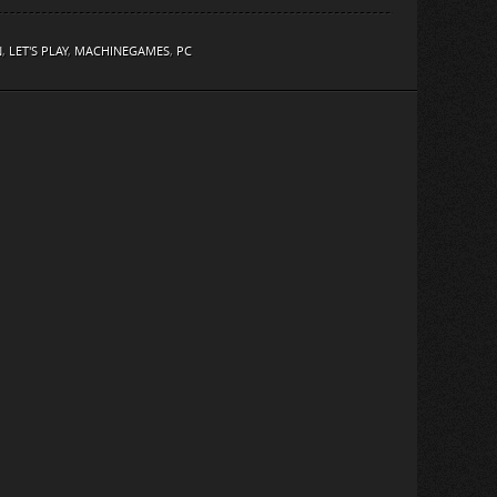
N
,
LET'S PLAY
,
MACHINEGAMES
,
PC