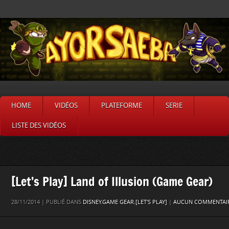
HOME
VIDÉOS
PLATEFORME
SERIE
LISTE DES VIDÉOS
[Let’s Play] Land of Illusion (Game Gear)
28/11/2014 | PUBLIÉ DANS
DISNEY
,
GAME GEAR
,
[LET'S PLAY]
|
AUCUN COMMENTAIR