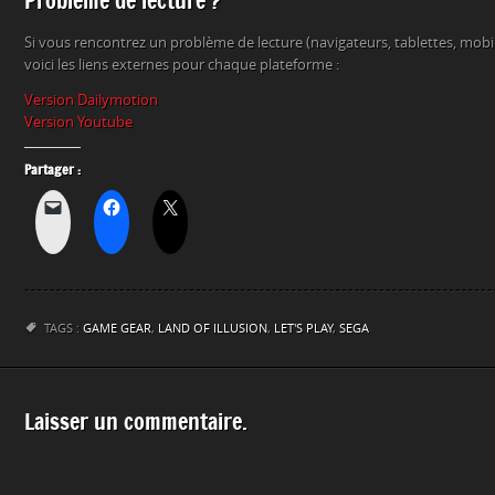
Problème de lecture ?
Si vous rencontrez un problème de lecture (navigateurs, tablettes, mob
voici les liens externes pour chaque plateforme :
Version Dailymotion
Version Youtube
Partager :
TAGS :
GAME GEAR
,
LAND OF ILLUSION
,
LET'S PLAY
,
SEGA
Laisser un commentaire.