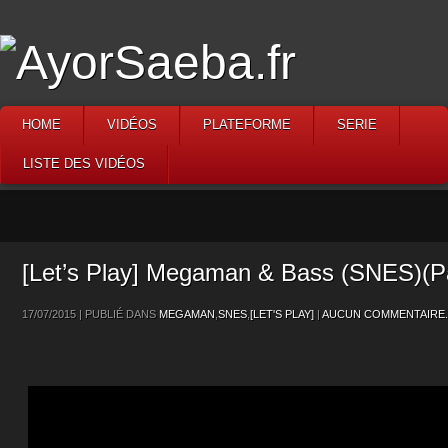
HOME
VIDÉOS
PLATEFORME
SERIE
LISTE DES VIDÉOS
[Let’s Play] Megaman & Bass (SNES)(Pa
17/07/2015 | PUBLIÉ DANS
MEGAMAN
,
SNES
,
[LET'S PLAY]
|
AUCUN COMMENTAIRE.