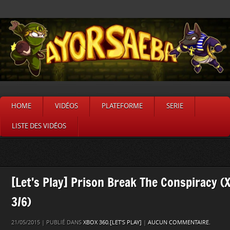
HOME
VIDÉOS
PLATEFORME
SERIE
LISTE DES VIDÉOS
[Let’s Play] Prison Break The Conspiracy (
3/6)
21/05/2015 | PUBLIÉ DANS
XBOX 360
,
[LET'S PLAY]
|
AUCUN COMMENTAIRE.