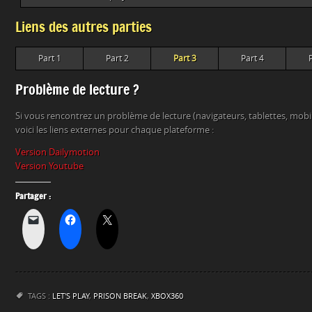
Liens des autres parties
Part 1
Part 2
Part 3
Part 4
Problème de lecture ?
Si vous rencontrez un problème de lecture (navigateurs, tablettes, mob
voici les liens externes pour chaque plateforme :
Version Dailymotion
Version Youtube
Partager :
TAGS :
LET'S PLAY
,
PRISON BREAK
,
XBOX360