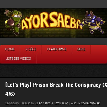
HOME
VIDÉOS
PLATEFORME
SERIE
LISTE DES VIDÉOS
[Let’s Play] Prison Break The Conspiracy (
4/6)
29/05/2015 | PUBLIÉ DANS
PC / STEAM
,
[LET'S PLAY]
|
AUCUN COMMENTAIRE.