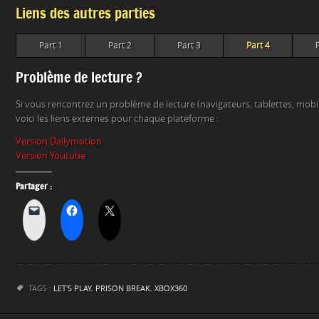
Liens des autres parties
Part 1
Part 2
Part 3
Part 4
Problème de lecture ?
Si vous rencontrez un problème de lecture (navigateurs, tablettes, mob
voici les liens externes pour chaque plateforme :
Version Dailymotion
Version Youtube
Partager :
TAGS :
LET'S PLAY
,
PRISON BREAK
,
XBOX360