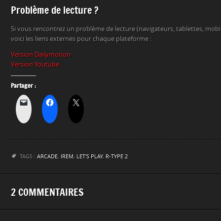
Problème de lecture ?
Si vous rencontrez un problème de lecture (navigateurs, tablettes, mob
voici les liens externes pour chaque plateforme :
Version Dailymotion
Version Youtube
Partager :
TAGS :
ARCADE
,
IREM
,
LET'S PLAY
,
R-TYPE 2
2 COMMENTAIRES