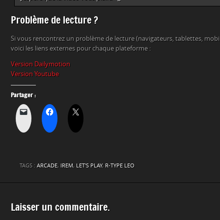
Problème de lecture ?
Si vous rencontrez un problème de lecture (navigateurs, tablettes, mob
voici les liens externes pour chaque plateforme :
Version Dailymotion
Version Youtube
Partager :
TAGS :
ARCADE
,
IREM
,
LET'S PLAY
,
R-TYPE LEO
Laisser un commentaire.