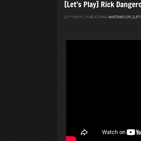
[Let’s Play] Rick Danger
22/11/2010 | PUBLIÉ DANS
AMSTRAD CPC
,
[LET'