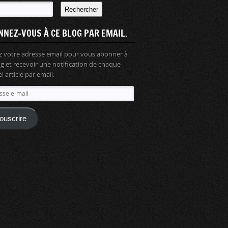
Rechercher
NNEZ-VOUS À CE BLOG PAR EMAIL.
z votre adresse email pour vous abonner à
og et recevoir une notification de chaque
 article par email.
se
ouscrire