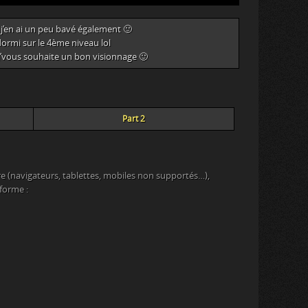
 j’en ai un peu bavé également 🙂
ormi sur le 4ème niveau lol
 j’vous souhaite un bon visionnage 🙂
Part 2
e (navigateurs, tablettes, mobiles non supportés…),
eforme :