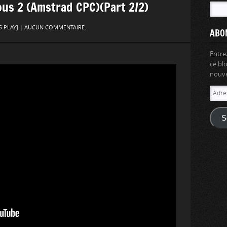
ous 2 (Amstrad CPC)(Part 2/2)
S PLAY]
|
AUCUN COMMENTAIRE.
ABO
Entre
ce bl
nouvel
Adres
e-
mail
S