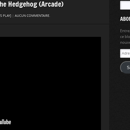
 The Hedgehog (Arcade)
'S PLAY]
|
AUCUN COMMENTAIRE.
ABO
Entre
ce bl
nouvel
Adres
e-
mail
S