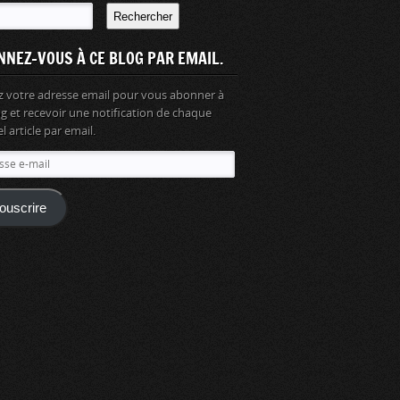
Rechercher
NNEZ-VOUS À CE BLOG PAR EMAIL.
z votre adresse email pour vous abonner à
og et recevoir une notification de chaque
 article par email.
se
ouscrire