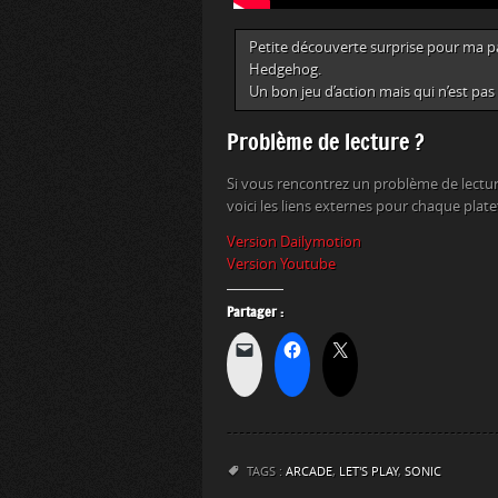
Petite découverte surprise pour ma part
Hedgehog.
Un bon jeu d’action mais qui n’est pa
Problème de lecture ?
Si vous rencontrez un problème de lectur
voici les liens externes pour chaque plat
Version Dailymotion
Version Youtube
Partager :
TAGS :
ARCADE
,
LET'S PLAY
,
SONIC