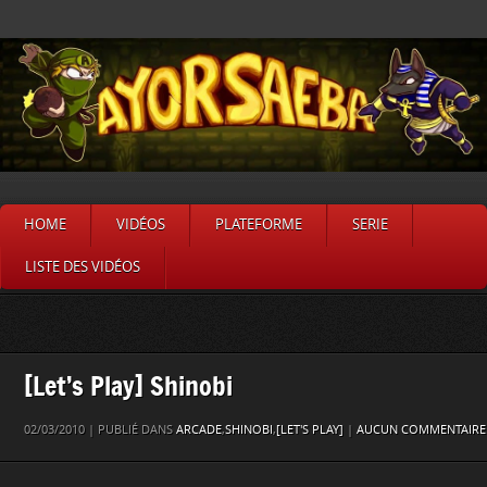
HOME
VIDÉOS
PLATEFORME
SERIE
LISTE DES VIDÉOS
[Let’s Play] Shinobi
02/03/2010 | PUBLIÉ DANS
ARCADE
,
SHINOBI
,
[LET'S PLAY]
|
AUCUN COMMENTAIRE