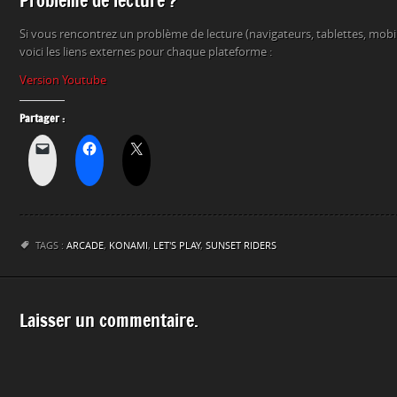
Problème de lecture ?
Si vous rencontrez un problème de lecture (navigateurs, tablettes, mob
voici les liens externes pour chaque plateforme :
Version Youtube
Partager :
TAGS :
ARCADE
,
KONAMI
,
LET'S PLAY
,
SUNSET RIDERS
Laisser un commentaire.