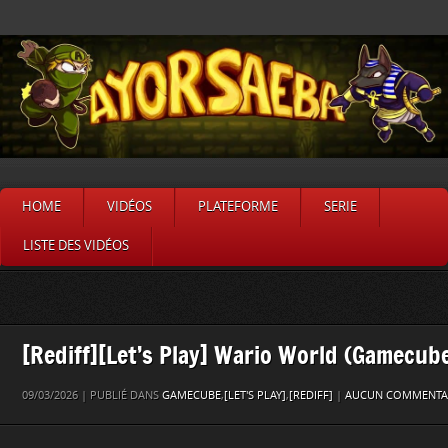
HOME
VIDÉOS
PLATEFORME
SERIE
LISTE DES VIDÉOS
[Rediff][Let’s Play] Wario World (Gamecube
09/03/2026 | PUBLIÉ DANS
GAMECUBE
,
[LET'S PLAY]
,
[REDIFF]
|
AUCUN COMMENTAI