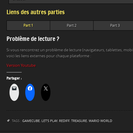
Liens des autres parties
Part 1
Part 2
Part 3
Problème de lecture ?
Si vous rencontrez un problème de lecture (navigateurs, tablettes, mob
voici les liens externes pour chaque plateforme :
Version Youtube
Partager :
TAGS :
GAMECUBE
,
LET'S PLAY
,
REDIFF
,
TREASURE
,
WARIO WORLD