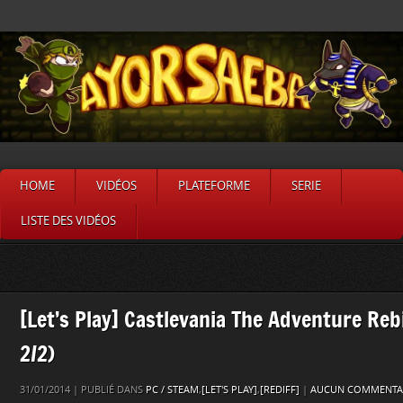
HOME
VIDÉOS
PLATEFORME
SERIE
LISTE DES VIDÉOS
[Let’s Play] Castlevania The Adventure Reb
2/2)
31/01/2014 | PUBLIÉ DANS
PC / STEAM
,
[LET'S PLAY]
,
[REDIFF]
|
AUCUN COMMENTAI