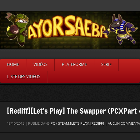
HOME
VIDÉOS
PLATEFORME
SERIE
LISTE DES VIDÉOS
[Rediff][Let’s Play] The Swapper (PC)(Part 
18/10/2013 | PUBLIÉ DANS
PC / STEAM
,
[LET'S PLAY]
,
[REDIFF]
|
AUCUN COMMENTAI