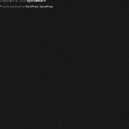
Copyright © 2026
AyorSaeba.fr
Proudly powered by
WordPress
.
GamePress