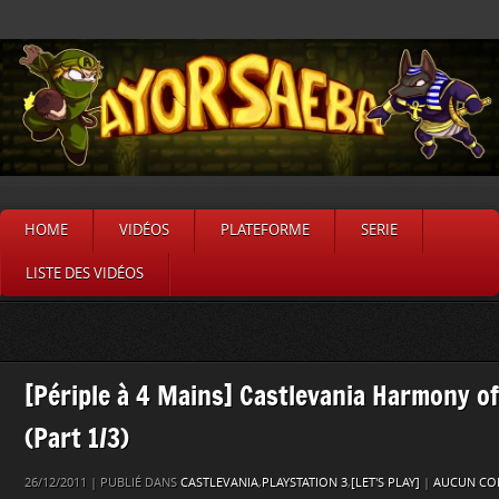
HOME
VIDÉOS
PLATEFORME
SERIE
LISTE DES VIDÉOS
[Périple à 4 Mains] Castlevania Harmony of
(Part 1/3)
26/12/2011 | PUBLIÉ DANS
CASTLEVANIA
,
PLAYSTATION 3
,
[LET'S PLAY]
|
AUCUN CO