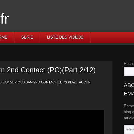
RME
SERIE
LISTE DES VIDÉOS
Reche
am 2nd Contact (PC)(Part 2/12)
S SAM
,
SERIOUS SAM 2ND CONTACT
,
[LET'S PLAY]
|
AUCUN
ABO
EMA
Entre
blog 
articl
Adres
e-