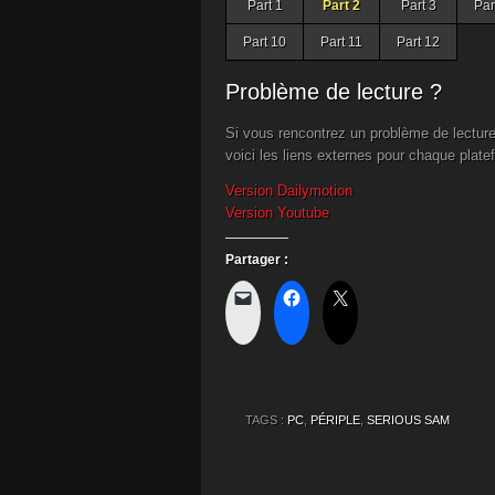
Part 1
Part 2
Part 3
Par
Part 10
Part 11
Part 12
Problème de lecture ?
Si vous rencontrez un problème de lecture
voici les liens externes pour chaque plate
Version Dailymotion
Version Youtube
Partager :
TAGS :
PC
,
PÉRIPLE
,
SERIOUS SAM