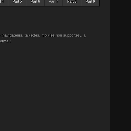
t 4
Part 5
Part 6
Part 7
Part 8
Part 9
 (navigateurs, tablettes, mobiles non supportés…),
forme :