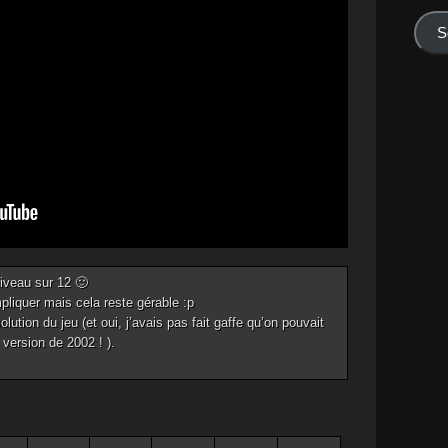
mail
S
iveau sur 12 🙂
iquer mais cela reste gérable :p
olution du jeu (et oui, j’avais pas fait gaffe qu’on pouvait
version de 2002 ! ).