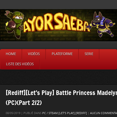
HOME
VIDÉOS
PLATEFORME
SERIE
LISTE DES VIDÉOS
[Rediff][Let’s Play] Battle Princess Made
(PC)(Part 2/2)
08/05/2019 | PUBLIÉ DANS
PC / STEAM
,
[LET'S PLAY]
,
[REDIFF]
|
AUCUN COMMENTAI