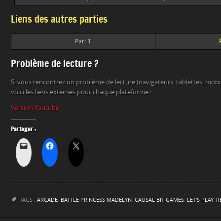
Liens des autres parties
Part 1
Problème de lecture ?
Si vous rencontrez un problème de lecture (navigateurs, tablettes, mob
voici les liens externes pour chaque plateforme :
Version Youtube
Partager :
TAGS :
ARCADE
,
BATTLE PRINCESS MADELYN
,
CAUSAL BIT GAMES
,
LET'S PLAY
,
R