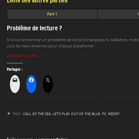
Liens des autres parties
Part 1
Problème de lecture ?
Si vous rencontrez un problème de lecture (navigateurs, tablettes, mob
voici les liens externes pour chaque plateforme :
Version Youtube
Partager :
TAGS :
CALL OF THE SEA
,
LET'S PLAY
,
OUT OF THE BLUE
,
PC
,
REDIFF