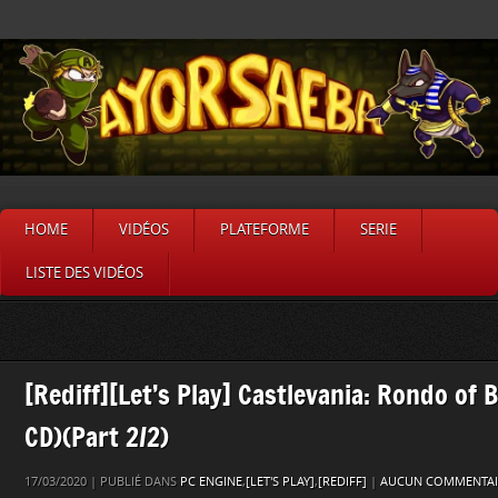
HOME
VIDÉOS
PLATEFORME
SERIE
LISTE DES VIDÉOS
[Rediff][Let’s Play] Castlevania: Rondo of 
CD)(Part 2/2)
17/03/2020 | PUBLIÉ DANS
PC ENGINE
,
[LET'S PLAY]
,
[REDIFF]
|
AUCUN COMMENTAI