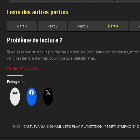
Liens des autres parties
Part 1
Part 2
Part 3
Part 4
Problème de lecture ?
Si vous rencontrez un problème de lecture (navigateurs, tablettes, mob
voici les liens externes pour chaque plateforme :
Version Youtube
Partager :
TAGS :
CASTLEVANIA
,
KONAMI
,
LET'S PLAY
,
PLAYSTATION
,
REDIFF
,
SYMPHONY OF