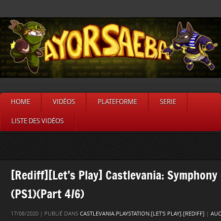
HOME
VIDÉOS
PLATEFORME
SERIE
LISTE DES VIDÉOS
[Rediff][Let’s Play] Castlevania: Symphony
(PS1)(Part 4/6)
17/08/2020 | PUBLIÉ DANS
CASTLEVANIA
,
PLAYSTATION
,
[LET'S PLAY]
,
[REDIFF]
|
AUC