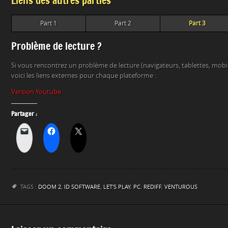
Liens des autres parties
Part 1
Part 2
Part 3
Problème de lecture ?
Si vous rencontrez un problème de lecture (navigateurs, tablettes, mob
voici les liens externes pour chaque plateforme :
Version Youtube
Partager :
TAGS :
DOOM 2
,
ID SOFTWARE
,
LET'S PLAY
,
PC
,
REDIFF
,
VENTUROUS