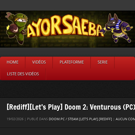
HOME
VIDÉOS
PLATEFORME
SERIE
LISTE DES VIDÉOS
[Rediff][Let’s Play] Doom 2: Venturous (PC)
19/02/2026 | PUBLIÉ DANS
DOOM
,
PC / STEAM
,
[LET'S PLAY]
,
[REDIFF]
|
AUCUN COM