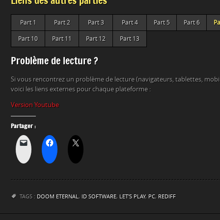
Liens des autres parties
Part 1
Part 2
Part 3
Part 4
Part 5
Part 6
Pa
Part 10
Part 11
Part 12
Part 13
Problème de lecture ?
Si vous rencontrez un problème de lecture (navigateurs, tablettes, mob
voici les liens externes pour chaque plateforme :
Version Youtube
Partager :
TAGS :
DOOM ETERNAL
,
ID SOFTWARE
,
LET'S PLAY
,
PC
,
REDIFF