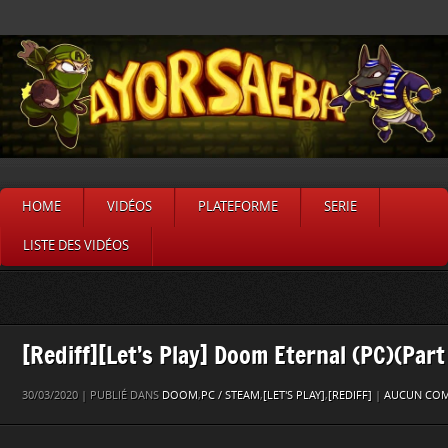
HOME
VIDÉOS
PLATEFORME
SERIE
LISTE DES VIDÉOS
[Rediff][Let’s Play] Doom Eternal (PC)(Part
30/03/2020 | PUBLIÉ DANS
DOOM
,
PC / STEAM
,
[LET'S PLAY]
,
[REDIFF]
|
AUCUN COM