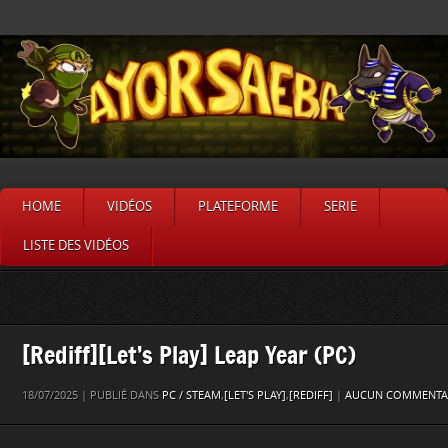
HOME
VIDÉOS
PLATEFORME
SERIE
LISTE DES VIDÉOS
[Rediff][Let’s Play] Leap Year (PC)
18/07/2025 | PUBLIÉ DANS
PC / STEAM
,
[LET'S PLAY]
,
[REDIFF]
|
AUCUN COMMENTAI