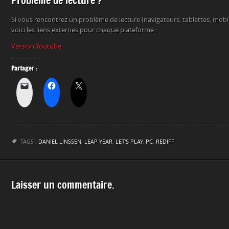
Problème de lecture ?
Si vous rencontrez un problème de lecture (navigateurs, tablettes, mob
voici les liens externes pour chaque plateforme :
Version Youtube
Partager :
TAGS :
DANIEL LINSSEN
,
LEAP YEAR
,
LET'S PLAY
,
PC
,
REDIFF
Laisser un commentaire.