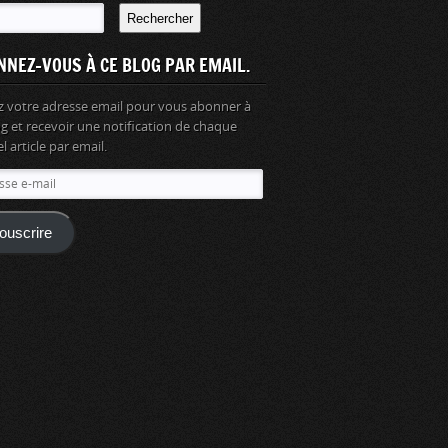
Rechercher
NNEZ-VOUS À CE BLOG PAR EMAIL.
z votre adresse email pour vous abonner à
og et recevoir une notification de chaque
 article par email.
se
ouscrire