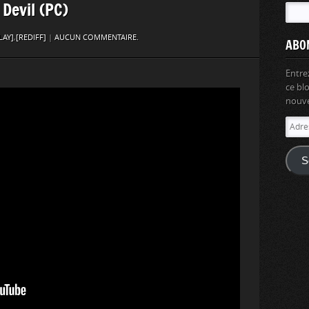
 Devil (PC)
LAY]
,
[REDIFF]
|
AUCUN COMMENTAIRE.
ABO
Entre
ce bl
nouvel
Adres
e-
mail
S