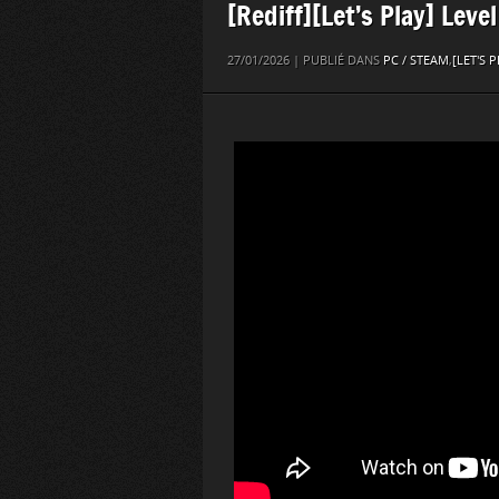
[Rediff][Let’s Play] Level
27/01/2026 | PUBLIÉ DANS
PC / STEAM
,
[LET'S P