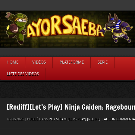
HOME
VIDÉOS
PLATEFORME
SERIE
LISTE DES VIDÉOS
[Rediff][Let’s Play] Ninja Gaiden: Ragebou
18/08/2025 | PUBLIÉ DANS
PC / STEAM
,
[LET'S PLAY]
,
[REDIFF]
|
AUCUN COMMENTAI