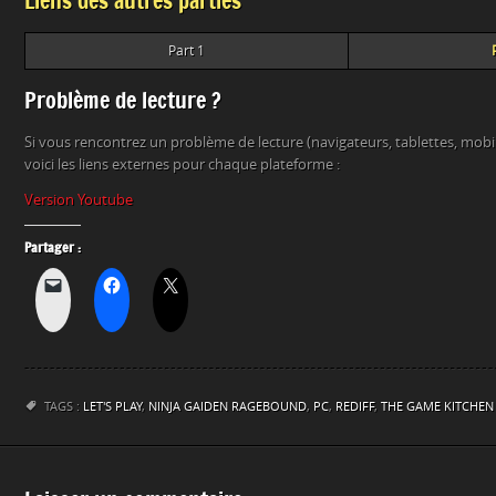
Liens des autres parties
Part 1
Problème de lecture ?
Si vous rencontrez un problème de lecture (navigateurs, tablettes, mob
voici les liens externes pour chaque plateforme :
Version Youtube
Partager :
TAGS :
LET'S PLAY
,
NINJA GAIDEN RAGEBOUND
,
PC
,
REDIFF
,
THE GAME KITCHEN