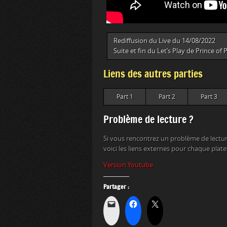
Rediffusion du Live du 14/08/2022
Suite et fin du Let’s Play de Prince of
Liens des autres parties
Part 1
Part 2
Part 3
Problème de lecture ?
Si vous rencontrez un problème de lectur
voici les liens externes pour chaque plat
Version Youtube
Partager :