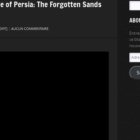
nce of Persia: The Forgotten Sands
ABO
DIFF]
|
AUCUN COMMENTAIRE.
Entre
ce bl
nouvel
Adres
e-
mail
S