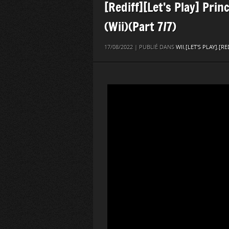
[Rediff][Let’s Play] Pri
(Wii)(Part 7/7)
17/08/2022 | PUBLIÉ DANS
WII
,
[LET'S PLAY]
,
[RE