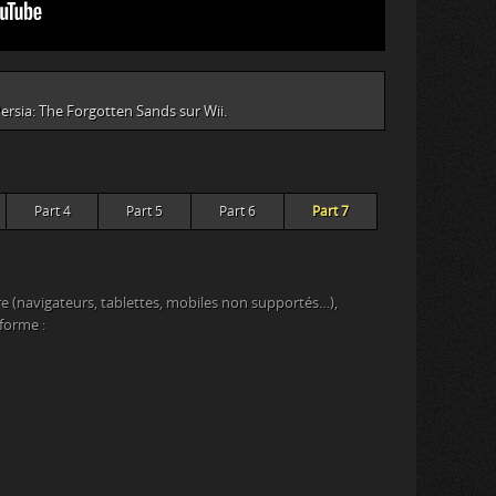
 Persia: The Forgotten Sands sur Wii.
Part 4
Part 5
Part 6
Part 7
e (navigateurs, tablettes, mobiles non supportés…),
eforme :