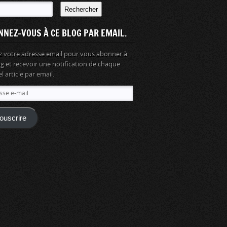
Rechercher
NNEZ-VOUS À CE BLOG PAR EMAIL.
z votre adresse email pour vous abonner à
og et recevoir une notification de chaque
 article par email.
se
ouscrire