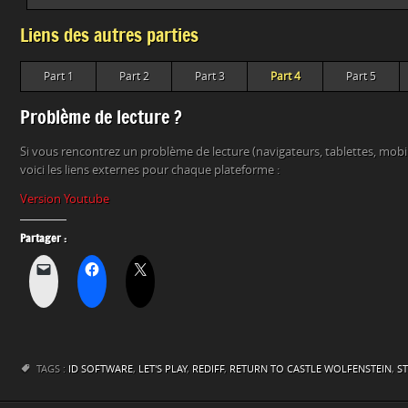
Liens des autres parties
Part 1
Part 2
Part 3
Part 4
Part 5
Problème de lecture ?
Si vous rencontrez un problème de lecture (navigateurs, tablettes, mob
voici les liens externes pour chaque plateforme :
Version Youtube
Partager :
TAGS :
ID SOFTWARE
,
LET'S PLAY
,
REDIFF
,
RETURN TO CASTLE WOLFENSTEIN
,
S