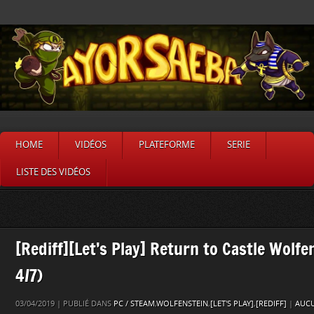
HOME
VIDÉOS
PLATEFORME
SERIE
LISTE DES VIDÉOS
[Rediff][Let’s Play] Return to Castle Wolfe
4/7)
03/04/2019 | PUBLIÉ DANS
PC / STEAM
,
WOLFENSTEIN
,
[LET'S PLAY]
,
[REDIFF]
|
AUC