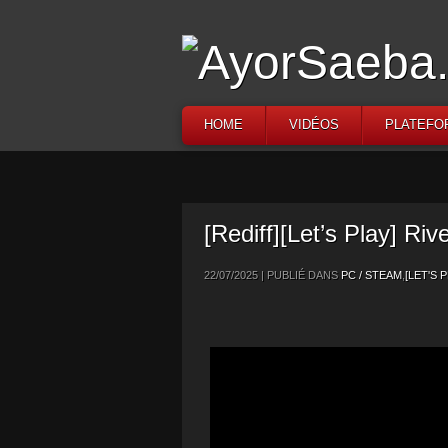
HOME
VIDÉOS
PLATEFO
[Rediff][Let’s Play] Riv
22/07/2025 | PUBLIÉ DANS
PC / STEAM
,
[LET'S P