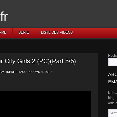
RME
SERIE
LISTE DES VIDÉOS
Reche
er City Girls 2 (PC)(Part 5/5)
LAY]
,
[REDIFF]
|
AUCUN COMMENTAIRE.
ABO
EMA
Entre
blog 
articl
Adres
e-