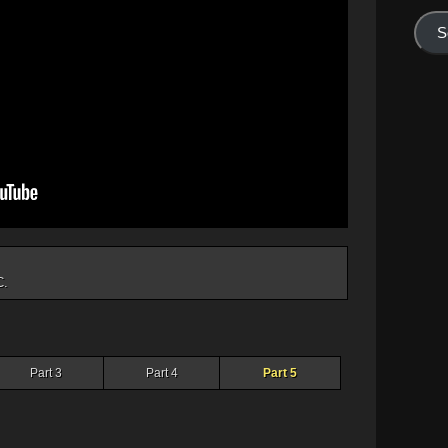
mail
S
C.
Part 3
Part 4
Part 5