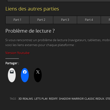
Liens des autres parties
Part 1
Part 2
Part 3
Part 4
Problème de lecture ?
Si vous rencontrez un problème de lecture (navigateurs, tablettes, mob
voici les liens externes pour chaque plateforme :
Version Youtube
Partager :
TAGS :
3D REALMS
,
LET'S PLAY
,
REDIFF
,
SHADOW WARRIOR CLASSIC REDUX
,
ST