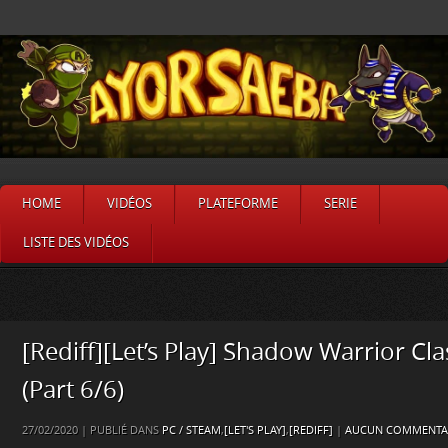
HOME
VIDÉOS
PLATEFORME
SERIE
LISTE DES VIDÉOS
[Rediff][Let’s Play] Shadow Warrior Cla
(Part 6/6)
27/02/2020 | PUBLIÉ DANS
PC / STEAM
,
[LET'S PLAY]
,
[REDIFF]
|
AUCUN COMMENTAI