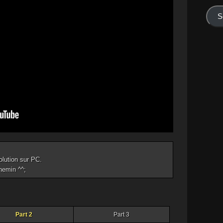
mail
S
lution sur PC.
hemin ^^;
Part 2
Part 3