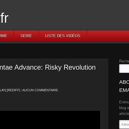
RME
SERIE
LISTE DES VIDÉOS
Reche
hantae Advance: Risky Revolution
ABO
EMA
LAY]
,
[REDIFF]
|
AUCUN COMMENTAIRE.
Entre
blog 
articl
Adres
e-