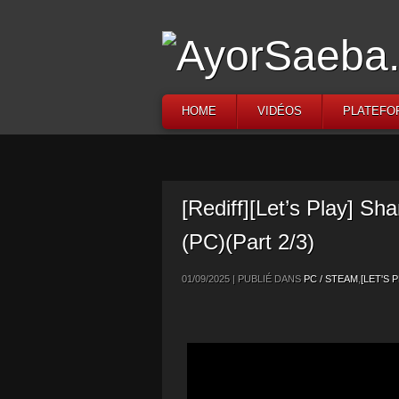
HOME
VIDÉOS
PLATEFO
[Rediff][Let’s Play] S
(PC)(Part 2/3)
01/09/2025 | PUBLIÉ DANS
PC / STEAM
,
[LET'S P