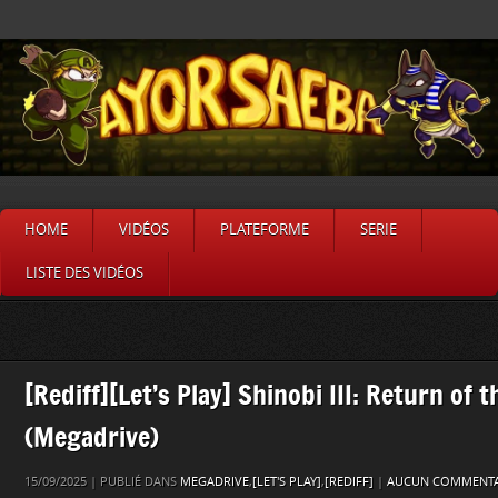
HOME
VIDÉOS
PLATEFORME
SERIE
LISTE DES VIDÉOS
[Rediff][Let’s Play] Shinobi III: Return of 
(Megadrive)
15/09/2025 | PUBLIÉ DANS
MEGADRIVE
,
[LET'S PLAY]
,
[REDIFF]
|
AUCUN COMMENTA