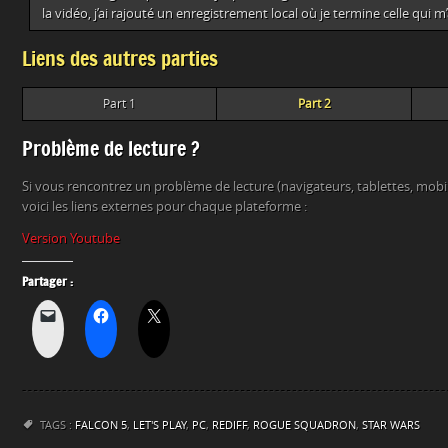
la vidéo, j’ai rajouté un enregistrement local où je termine celle qui m
Liens des autres parties
Part 1
Part 2
Problème de lecture ?
Si vous rencontrez un problème de lecture (navigateurs, tablettes, mob
voici les liens externes pour chaque plateforme :
Version Youtube
Partager :
TAGS :
FALCON 5
,
LET'S PLAY
,
PC
,
REDIFF
,
ROGUE SQUADRON
,
STAR WARS