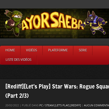
HOME
VIDÉOS
PLATEFORME
SERIE
LISTE DES VIDÉOS
[Rediff][Let’s Play] Star Wars: Rogue Squ
(Part 2/3)
20/02/2022 | PUBLIÉ DANS
PC / STEAM
,
[LET'S PLAY]
,
[REDIFF]
|
AUCUN COMMENTAI